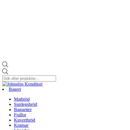
Products
search
Bageri
Matbröd
Surdegsbröd
Baguetter
Frallor
Kuvertbröd
Kransar