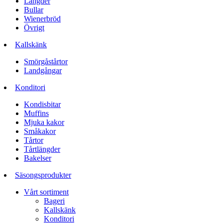
Längder
Bullar
Wienerbröd
Övrigt
Kallskänk
Smörgåstårtor
Landgångar
Konditori
Kondisbitar
Muffins
Mjuka kakor
Småkakor
Tårtor
Tårtlängder
Bakelser
Säsongsprodukter
Vårt sortiment
Bageri
Kallskänk
Konditori