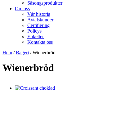
Säsongsprodukter
Om oss
Vår historia
Avtalskunder
Certifiering
Policys
Etiketter
Kontakta oss
Hem
/
Bageri
/ Wienerbröd
Wienerbröd